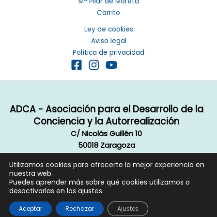
Mª Pilar de Moreta
Carrito
Ley de cookies
Aviso legal
Política de privacidad
ADCA - Asociación para el Desarrollo de la
Conciencia y la Autorrealización
C/ Nicolás Guillén 10
50018 Zaragoza
Email:
info@autorrealizacion.org
Utilizamos cookies para ofrecerte la mejor experiencia en
Copyright © 2020 ADCA, Todos los derechos reservados.
nuestra web.
Aviso legal
|
Política de privacidad
|
Cookie
Puedes aprender más sobre qué cookies utilizamos o
desactivarlas en los ajustes.
Diseño página web contraluzproducciones.com
Aceptar
Rechazar
Ajustes