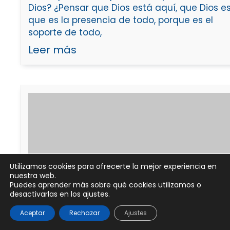
Dios? ¿Pensar que Dios está aquí, que Dios es
que es la presencia de todo, porque es el
soporte de todo,
Leer más
Utilizamos cookies para ofrecerte la mejor experiencia en
nuestra web.
Puedes aprender más sobre qué cookies utilizamos o
desactivarlas en los ajustes.
M:P. de Moreta y J. Sapés
El sentido de la vida desde el nacimie
Aceptar
Rechazar
Ajustes
(2).