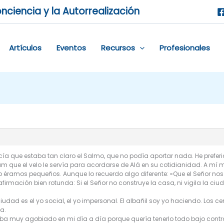
nciencia y la Autorrealización
Artículos
Eventos
Recursos
Profesionales
 que estaba tan claro el Salmo, que no podía aportar nada. He preferid
lam que el velo le servía para acordarse de Alá en su cotidianidad. A m
ramos pequeños. Aunque lo recuerdo algo diferente: «Que el Señor nos c
firmación bien rotunda: Si el Señor no construye la casa, ni vigila la ciud
ciudad es el yo social, el yo impersonal. El albañil soy yo haciendo. Los c
a.
a muy agobiado en mi día a día porque quería tenerlo todo bajo control