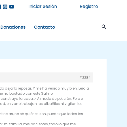
Iniciar Sesión
Registro
Buscar
Donaciones
Contacto
#2284
o dejarlo reposar. Y me ha venido muy bien. Leía a
í me ha bastado con este Salmo.
onstruya la casa…» A modo de petición. Pero el
ad, en vano trabajan los albañiles ni vigilan los
entinelas, no sé quiénes son, puede que todos los
: mi familia, mis pacientes, todo lo que me