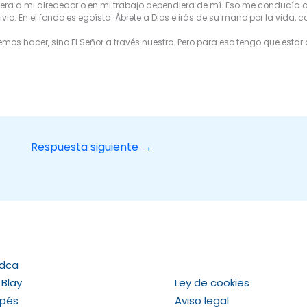
era a mi alrededor o en mi trabajo dependiera de mí. Eso me conducía 
ivio. En el fondo es egoísta: Ábrete a Dios e irás de su mano por la vida
s hacer, sino El Señor a través nuestro. Pero para eso tengo que estar ab
Respuesta siguiente
→
Adca
 Blay
Ley de cookies
apés
Aviso legal