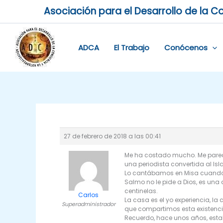
Ir
Asociación para el Desarrollo de la Co
al
contenido
ADCA
El Trabajo
Conócenos
27 de febrero de 2018 a las 00:41
Me ha costado mucho. Me parecía
una periodista convertida al Is
Lo cantábamos en Misa cuando é
Salmo no le pide a Dios, es una a
centinelas.
Carlos
La casa es el yo experiencia, la 
Superadministrador
que compartimos esta existenci
Recuerdo, hace unos años, estab