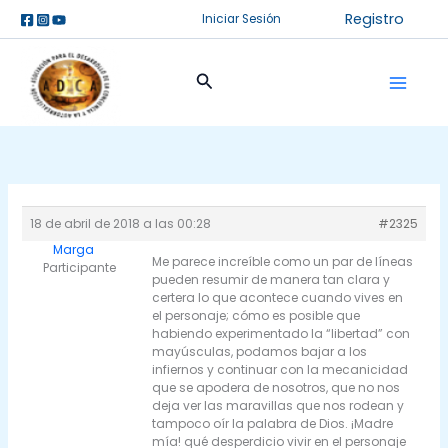
Ir
Registro
Iniciar Sesión
al
contenido
Buscar
18 de abril de 2018 a las 00:28
#2325
Marga
Me parece increíble como un par de líneas
Participante
pueden resumir de manera tan clara y
certera lo que acontece cuando vives en
el personaje; cómo es posible que
habiendo experimentado la “libertad” con
mayúsculas, podamos bajar a los
infiernos y continuar con la mecanicidad
que se apodera de nosotros, que no nos
deja ver las maravillas que nos rodean y
tampoco oír la palabra de Dios. ¡Madre
mía! qué desperdicio vivir en el personaje