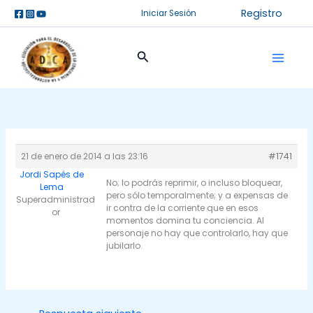
Ir
Registro
Iniciar Sesión
al
contenido
Buscar
21 de enero de 2014 a las 23:16
#1741
Jordi Sapés de
No; lo podrás reprimir, o incluso bloquear,
Lema
pero sólo temporalmente; y a expensas de
Superadministrad
ir contra de la corriente que en esos
or
momentos domina tu conciencia. Al
personaje no hay que controlarlo, hay que
jubilarlo.