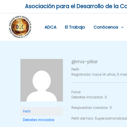
Ir
Asociación para el Desarrollo de la Co
al
contenido
ADCA
El Trabajo
Conócenos
@ma-pilar
Perfil
Registrado: hace 14 años, 5 me
Foros
Debates iniciados: 0
Respuestas creadas: 11
Perfil
Perfil del foro: Superadministrad
Debates iniciados