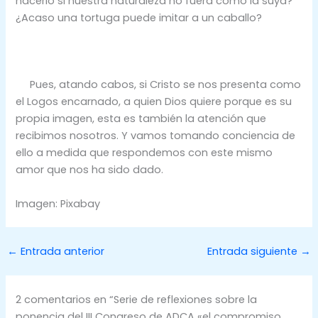
hacerlo si nuestra naturaleza no fuera como la suya?
¿Acaso una tortuga puede imitar a un caballo?
Pues, atando cabos, si Cristo se nos presenta como
el Logos encarnado, a quien Dios quiere porque es su
propia imagen, esta es también la atención que
recibimos nosotros. Y vamos tomando conciencia de
ello a medida que respondemos con este mismo
amor que nos ha sido dado.
Imagen: Pixabay
←
Entrada anterior
Entrada siguiente
→
2 comentarios en “Serie de reflexiones sobre la
ponencia del III Congreso de ADCA «el compromiso