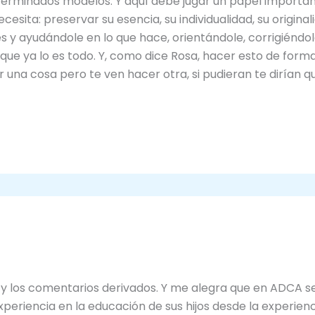
rminados modelos. Y aquí debe jugar un papel important
cesita: preservar su esencia, su individualidad, su origin
s y ayudándole en lo que hace, orientándole, corrigiéndol
ue ya lo es todo. Y, como dice Rosa, hacer esto de forma e
ir una cosa pero te ven hacer otra, si pudieran te dirían q
y los comentarios derivados. Y me alegra que en ADCA s
periencia en la educación de sus hijos desde la experien