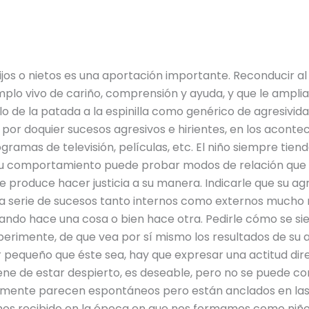
jos o nietos es una aportación importante. Reconducir al n
lo vivo de cariño, comprensión y ayuda, y que le amplia
plo de la patada a la espinilla como genérico de agresivi
r doquier sucesos agresivos e hirientes, en los acontecim
amas de televisión, películas, etc. El niño siempre tiende
 su comportamiento puede probar modos de relación que 
 le produce hacer justicia a su manera. Indicarle que su 
 serie de sucesos tanto internos como externos mucho má
ndo hace una cosa o bien hace otra. Pedirle cómo se sien
perimente, de que vea por sí mismo los resultados de su 
r pequeño que éste sea, hay que expresar una actitud dir
e de estar despierto, es deseable, pero no se puede conf
mente parecen espontáneos pero están anclados en las 
mos recibido en la época en que nos formamos como niño