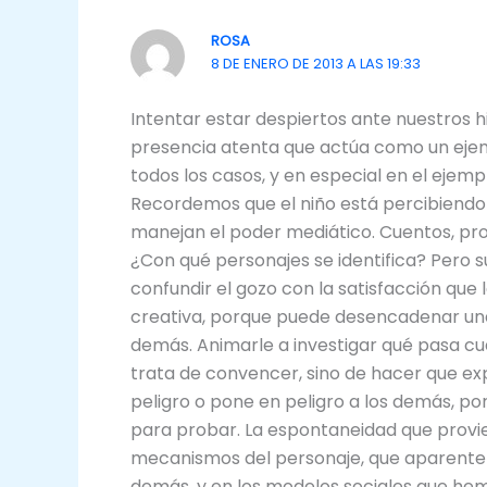
ROSA
8 DE ENERO DE 2013 A LAS 19:33
Intentar estar despiertos ante nuestros hi
presencia atenta que actúa como un ejemp
todos los casos, y en especial en el ejem
Recordemos que el niño está percibiendo po
manejan el poder mediático. Cuentos, progr
¿Con qué personajes se identifica? Pero
confundir el gozo con la satisfacción que
creativa, porque puede desencadenar una
demás. Animarle a investigar qué pasa cua
trata de convencer, sino de hacer que ex
peligro o pone en peligro a los demás, po
para probar. La espontaneidad que provien
mecanismos del personaje, que aparente
demás, y en los modelos sociales que he