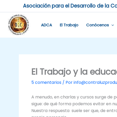
Ir
Asociación para el Desarrollo de la Co
al
contenido
ADCA
El Trabajo
Conócenos
El Trabajo y la educac
5 comentarios
/ Por
info@contraluzprod
A menudo, en charlas y cursos surge de 
sigue: de qué forma podemos evitar en nue
Nuestra respuesta suele ser que, de entr