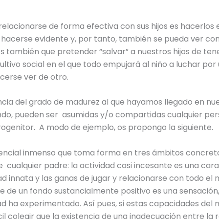
acionarse de forma efectiva con sus hijos es hacerlos e
 hacerse evidente y, por tanto, también se pueda ver co
también que pretender “salvar” a nuestros hijos de tene
ultivo social en el que todo empujará al niño a luchar por
cerse ver de otro.
ia del grado de madurez al que hayamos llegado en nuestr
iendo, pueden ser asumidas y/o compartidas cualquier pe
ogenitor. A modo de ejemplo, os propongo la siguiente.
encial inmenso que toma forma en tres ámbitos concretos:
e cualquier padre: la actividad casi incesante es una car
sidad innata y las ganas de jugar y relacionarse con todo e
 de un fondo sustancialmente positivo es una sensación,
ad ha experimentado. Así pues, si estas capacidades del 
l colegir que la existencia de una inadecuación entre la 