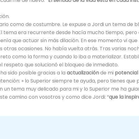
acudirme de nuevo. “
El sentido de la vida está en cada ins
ión.
anario como de costumbre. Le expuse a Jordi un tema de
El tema era recurrente desde hacía mucho tiempo, pero e
tenía que actuar sin más dilación. En ese momento vi qu
 otras ocasiones. No había vuelta atrás. Tras varias noc
creto como la forma y cuando lo iba a materializar. Establ
el respeto que solucionó el bloqueo de inmediato.
o ha sido posible gracias a la
actualización
de mi
potencial
ención: » lo Superior siempre te ayuda, pero tienes que p
en un tema muy delicado para mi y lo Superior me ha guia
este camino con vosotros y como dice Jordi: “
que la inspi