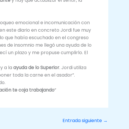
tante
y hay que actualizar el sentir, la
 bloqueo emocional e incomunicación con
n este diario en concreto Jordi fue muy
e lo que había escuchado en el congreso
hes de insomnio me llegó una ayuda de lo
ecí un plazo y me propuse cumplirlo. El
y a la
ayuda de lo Superior
. Jordi utiliza
oner toda la carne en el asador”.
do.
ración te coja trabajando
”
Entrada siguiente
→