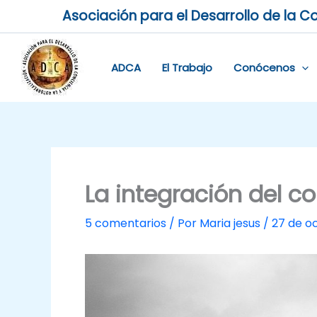
Ir
Asociación para el Desarrollo de la Co
al
contenido
ADCA
El Trabajo
Conócenos
La integración del c
5 comentarios
/ Por
Maria jesus
/
27 de o