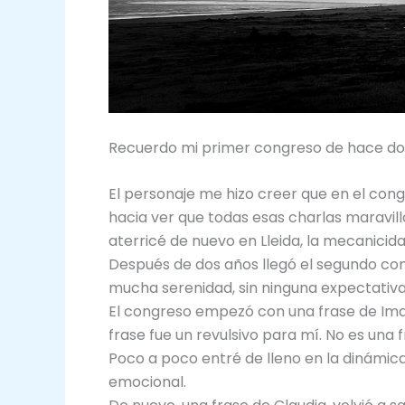
Recuerdo mi primer congreso de hace dos a
El personaje me hizo creer que en el con
hacia ver que todas esas charlas maravil
aterricé de nuevo en Lleida, la mecanicida
Después de dos años llegó el segundo congr
mucha serenidad, sin ninguna expectativa
El congreso empezó con una frase de Ima
frase fue un revulsivo para mí. No es una 
Poco a poco entré de lleno en la dinámica
emocional.