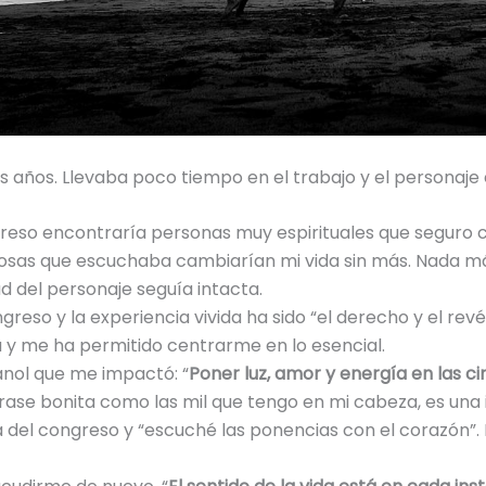
ños. Llevaba poco tiempo en el trabajo y el personaje es
greso encontraría personas muy espirituales que seguro 
losas que escuchaba cambiarían mi vida sin más. Nada más
d del personaje seguía intacta.
eso y la experiencia vivida ha sido “el derecho y el revé
 y me ha permitido centrarme en lo esencial.
nol que me impactó: “
Poner luz, amor y energía en las ci
frase bonita como las mil que tengo en mi cabeza, es una 
 del congreso y “escuché las ponencias con el corazón”. I