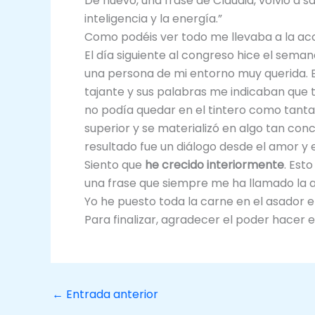
De nuevo, una frase de Claudia, volvió a s
inteligencia y la energía.”
Como podéis ver todo me llevaba a la acc
El día siguiente al congreso hice el sem
una persona de mi entorno muy querida. 
tajante y sus palabras me indicaban que 
no podía quedar en el tintero como tantas
superior y se materializó en algo tan con
resultado fue un diálogo desde el amor y 
Siento que
he crecido interiormente
. Est
una frase que siempre me ha llamado la at
Yo he puesto toda la carne en el asador 
Para finalizar, agradecer el poder hacer 
←
Entrada anterior