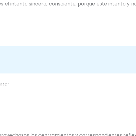
el intento sincero, consciente; porque este intento y no 
nto”
provechosos los centramientos y correspondientes reflexio