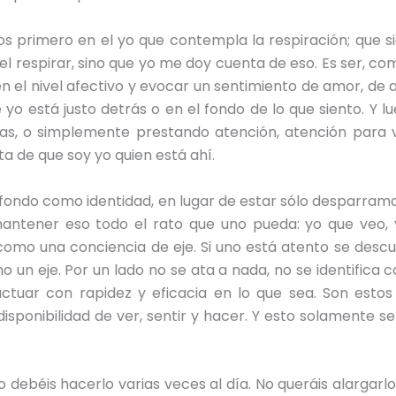
os primero en el yo que contempla la respiración; que si
el respirar, sino que yo me doy cuenta de eso. Es ser, como
en el nivel afectivo y evocar un sentimiento de amor, de
 yo está justo detrás o en el fondo de lo que siento. Y 
as, o simplemente prestando atención, atención para v
a de que soy yo quien está ahí.
el fondo como identidad, en lugar de estar sólo desparra
mantener eso todo el rato que uno pueda: yo que veo, 
como una conciencia de eje. Si uno está atento se desc
n eje. Por un lado no se ata a nada, no se identifica co
tuar con rapidez y eficacia en lo que sea. Son estos 
sponibilidad de ver, sentir y hacer. Y esto solamente se
debéis hacerlo varias veces al día. No queráis alargarlo. S