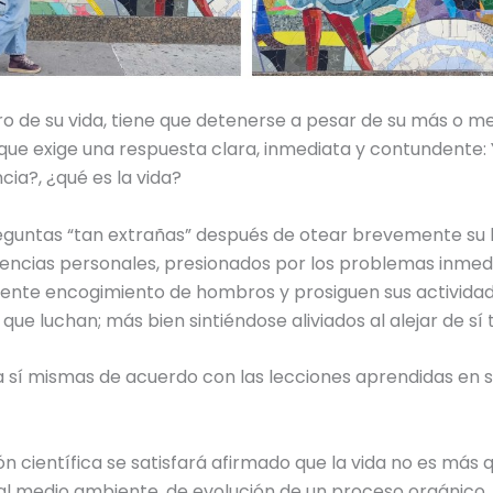
de su vida, tiene que detenerse a pesar de su más o men
e exige una respuesta clara, inmediata y contundente: Y
ncia?, ¿qué es la vida?
untas “tan extrañas” después de otear brevemente su ho
encias personales, presionados por los problemas inmedia
cuente encogimiento de hombros y prosiguen sus activida
 que luchan; más bien sintiéndose aliviados al alejar de 
a sí mismas de acuerdo con las lecciones aprendidas en s
n científica se satisfará afirmado que la vida no es más 
al medio ambiente, de evolución de un proceso orgánico, 