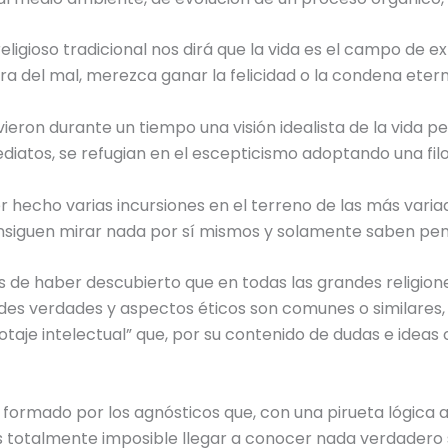
eligioso tradicional nos dirá que la vida es el campo de 
ra del mal, merezca ganar la felicidad o la condena etern
ieron durante un tiempo una visión idealista de la vida p
iatos, se refugian en el escepticismo adoptando una filo
hecho varias incursiones en el terreno de las más variada
iguen mirar nada por sí mismos y solamente saben pensa
de haber descubierto que en todas las grandes religiones
ndes verdades y aspectos éticos son comunes o similares
taje intelectual” que, por su contenido de dudas e ideas 
e formado por los agnósticos que, con una pirueta lógic
s totalmente imposible llegar a conocer nada verdadero sob