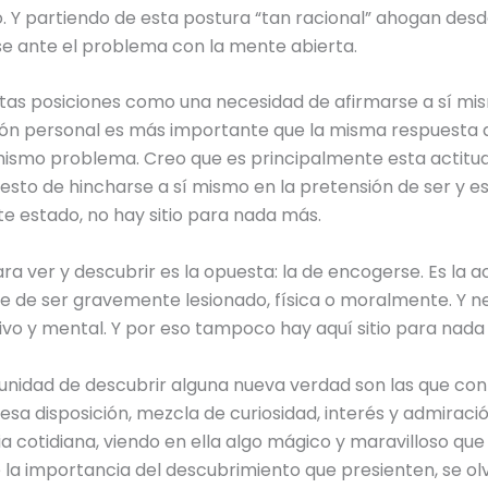
. Y partiendo de esta postura “tan racional” ahogan des
rse ante el problema con la mente abierta.
as posiciones como una necesidad de afirmarse a sí mis
ión personal es más importante que la misma respuesta a
mismo problema. Creo que es principalmente esta actitud
esto de hincharse a sí mismo en la pretensión de ser y e
te estado, no hay sitio para nada más.
a ver y descubrir es la opuesta: la de encogerse. Es la ac
e de ser gravemente lesionado, física o moralmente. Y n
ctivo y mental. Y por eso tampoco hay aquí sitio para nada
unidad de descubrir alguna nueva verdad son las que con 
esa disposición, mezcla de curiosidad, interés y admiraci
 cotidiana, viendo en ella algo mágico y maravilloso que a
la importancia del descubrimiento que presienten, se olv