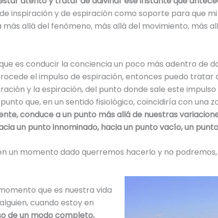
estar atento y tratar de adivinar ese instante que antec
 de inspiración y de espiración como soporte para que mi 
a más allá del fenómeno, más allá del movimiento, más a
que es conducir la conciencia un poco más adentro de do
procede el impulso de espiración, entonces puedo tratar
ración y la espiración, del punto donde sale este impulso a
el punto que, en un sentido fisiológico, coincidiría con u
nte, conduce a un punto más allá de nuestras variacion
cia un punto innominado, hacia un punto vacío, un punto
que en un momento dado querremos hacerlo y no podremos,
 momento que es nuestra vida
alguien, cuando estoy en
o de un modo completo,