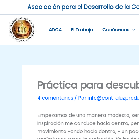
Ir
Asociación para el Desarrollo de la Co
al
contenido
ADCA
El Trabajo
Conócenos
Práctica para descubr
4 comentarios
/ Por
info@contraluzprod
Empezamos de una manera modesta, senci
inspiración me conduce hacia dentro, per
movimiento yendo hacia dentro, y un poc