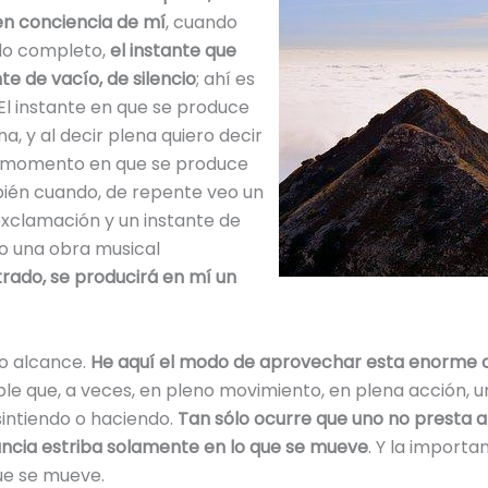
en conciencia de mí
, cuando
odo completo,
el instante que
te de vacío, de silencio
; ahí es
El instante en que se produce
, y al decir plena quiero decir
 momento en que se produce
ién cuando, de repente veo un
exclamación y un instante de
o una obra musical
rado, se producirá en mí un
ro alcance.
He aquí el modo de aprovechar esta enorme c
ble que, a veces, en pleno movimiento, en plena acción, 
intiendo o haciendo.
Tan sólo ocurre que uno no presta 
ncia estriba solamente en lo que se mueve
. Y la import
ue se mueve.