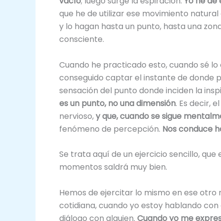
vacío
; luego surge la espiración.
Yo he de 
que he de utilizar ese movimiento natural
y lo hagan hasta un punto, hasta una zon
consciente.
Cuando he practicado esto, cuando sé lo 
conseguido captar el instante de donde 
sensación del punto donde inciden la inspi
es un punto, no una dimensión
. Es decir, 
nervioso,
y que, cuando se sigue mentalme
fenómeno de percepción.
Nos conduce ha
Se trata aquí de un ejercicio sencillo, 
momentos saldrá muy bien.
Hemos de ejercitar lo mismo en ese otro
cotidiana, cuando yo estoy hablando con 
diálogo con alguien.
Cuando yo me expres