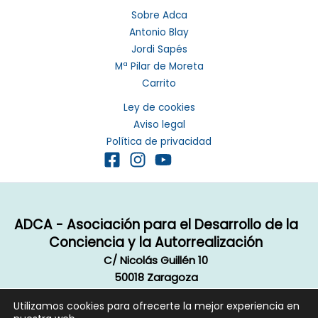
Sobre Adca
Antonio Blay
Jordi Sapés
Mª Pilar de Moreta
Carrito
Ley de cookies
Aviso legal
Política de privacidad
ADCA - Asociación para el Desarrollo de la
Conciencia y la Autorrealización
C/ Nicolás Guillén 10
50018 Zaragoza
Email:
info@autorrealizacion.org
Utilizamos cookies para ofrecerte la mejor experiencia en
Copyright © 2020 ADCA, Todos los derechos reservados.