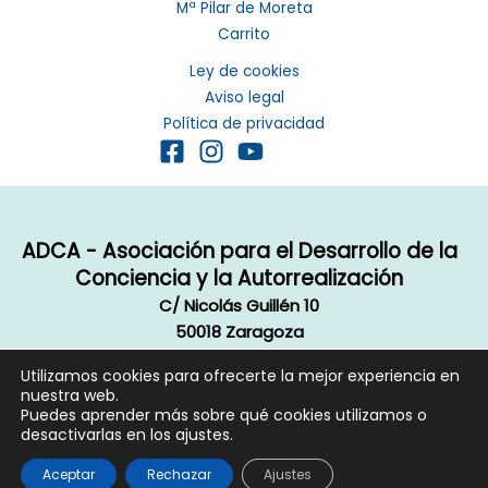
Mª Pilar de Moreta
Carrito
Ley de cookies
Aviso legal
Política de privacidad
ADCA - Asociación para el Desarrollo de la
Conciencia y la Autorrealización
C/ Nicolás Guillén 10
50018 Zaragoza
Email:
info@autorrealizacion.org
Utilizamos cookies para ofrecerte la mejor experiencia en
Copyright © 2020 ADCA, Todos los derechos reservados.
nuestra web.
Aviso legal
|
Política de privacidad
|
Cookie
Puedes aprender más sobre qué cookies utilizamos o
desactivarlas en los ajustes.
Diseño página web contraluzproducciones.com
Aceptar
Rechazar
Ajustes