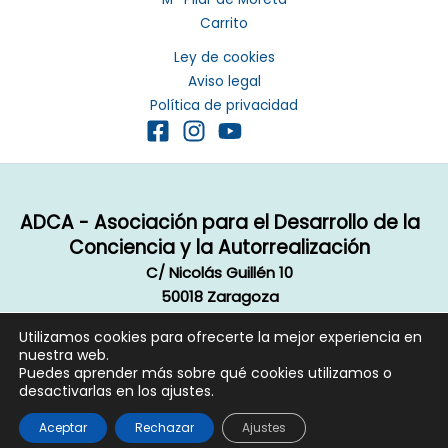
Carrito
Ley de cookies
Aviso legal
Política de privacidad
ADCA - Asociación para el Desarrollo de la
Conciencia y la Autorrealización
C/ Nicolás Guillén 10
50018 Zaragoza
Email:
info@autorrealizacion.org
Utilizamos cookies para ofrecerte la mejor experiencia en
Copyright © 2020 ADCA, Todos los derechos reservados.
nuestra web.
Aviso legal
|
Política de privacidad
|
Cookie
Puedes aprender más sobre qué cookies utilizamos o
desactivarlas en los ajustes.
Diseño página web contraluzproducciones.com
Aceptar
Rechazar
Ajustes