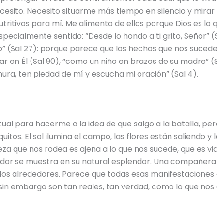
cesito. Necesito situarme más tiempo en silencio y mirar 
tritivos para mí. Me alimento de ellos porque Dios es lo 
cialmente sentido: “Desde lo hondo a ti grito, Señor” (Sa
ro” (Sal 27): porque parece que los hechos que nos suced
r en Él (Sal 90), “como un niño en brazos de su madre” (Sa
hura, ten piedad de mí y escucha mi oración” (Sal 4).
al para hacerme a la idea de que salgo a la batalla, pero
quitos. El sol ilumina el campo, las flores están saliendo y
eza que nos rodea es ajena a lo que nos sucede, que es vi
or se muestra en su natural esplendor. Una compañera s
 los alrededores. Parece que todas esas manifestaciones d
 sin embargo son tan reales, tan verdad, como lo que nos