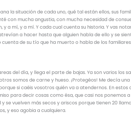
ana la situación de cada uno, qué tal están ellos, sus fam
nté con mucha angustia, con mucha necesidad de consuel
én, y a mí, y a mí. Y cada cual cuenta su historia. Y vas 
revían a hacer hasta que alguien habla de ello y se sien
 cuenta de su tío que ha muerto o habla de los familiare
eas del día, y llega el parte de bajas. Ya son varios los 
sotros somos de carne y hueso. ¡Protegéos! Me decía una 
orque si caéis vosotros quién va a atendernos. En estos
so para decir cosas como ésa, que casi nos ponemos a llo
 y se vuelven más secos y ariscos porque tienen 20 llam
, y eso agobia a cualquiera.