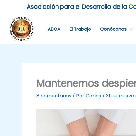
Ir
Asociación para el Desarrollo de la Co
al
contenido
ADCA
El Trabajo
Conócenos
Mantenernos despie
8 comentarios
/ Por
Carlos
/
31 de marzo