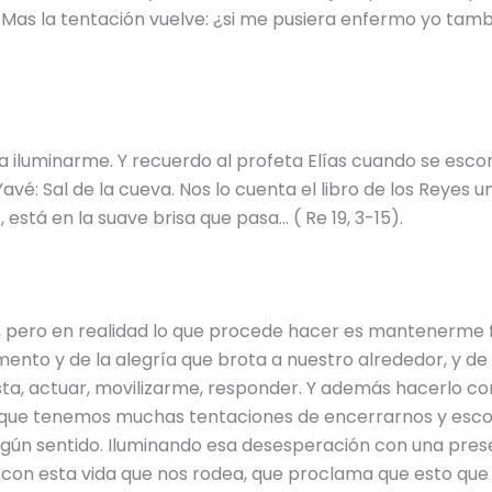
 Mas la tentación vuelve: ¿si me pusiera enfermo yo tambi
 iluminarme. Y recuerdo al profeta Elías cuando se esco
vé: Sal de la cueva. Nos lo cuenta el libro de los Reyes un
, está en la suave brisa que pasa… ( Re 19, 3-15).
, pero en realidad lo que procede hacer es mantenerme 
omento y de la alegría que brota a nuestro alrededor, y de 
ta, actuar, movilizarme, responder. Y además hacerlo com
e que tenemos muchas tentaciones de encerrarnos y escon
ngún sentido. Iluminando esa desesperación con una prese
 y con esta vida que nos rodea, que proclama que esto que 