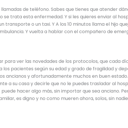
lamadas de teléfono. Sabes que tienes que atender dánd
e trata esta enfermedad. Y si les quieres enviar al hosp
un transporte o un taxi. Y A los 10 minutos llama el hijo q
mbulancia. Y vuelta a hablar con el compañero de emerg
ar para ver las novedades de los protocolos, que cada dí
a los pacientes según su edad y grado de fragilidad y de
os ancianos y afortunadamente muchos en buen estado. 
iente a su casa y decirle que no le puedes trasladar al hos
e puede hacer algo más, sin importar que sea anciano. Per
iliar, es digno y no como mueren ahora, solos, sin nadie