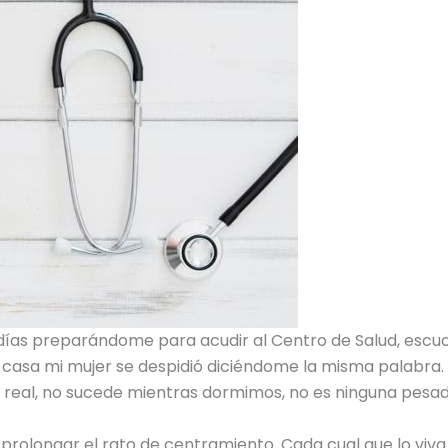
días preparándome para acudir al Centro de Salud, escuch
e casa mi mujer se despidió diciéndome la misma palabra. ¡
 real, no sucede mientras dormimos, no es ninguna pesadi
rolongar el rato de centramiento. Cada cual que lo viva 