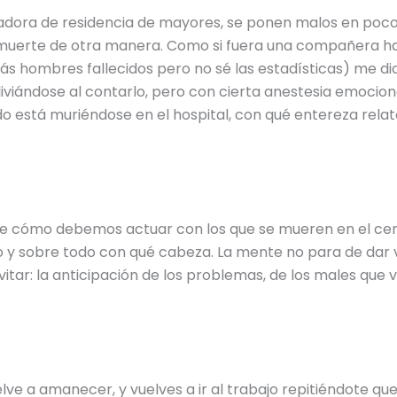
dora de residencia de mayores, se ponen malos en poco 
 muerte de otra manera. Como si fuera una compañera ha
ás hombres fallecidos pero no sé las estadísticas) me di
aliviándose al contarlo, pero con cierta anestesia emocion
o está muriéndose en el hospital, con qué entereza relat
re cómo debemos actuar con los que se mueren en el cen
 y sobre todo con qué cabeza. La mente no para de dar vu
 evitar: la anticipación de los problemas, de los males que
elve a amanecer, y vuelves a ir al trabajo repitiéndote qu