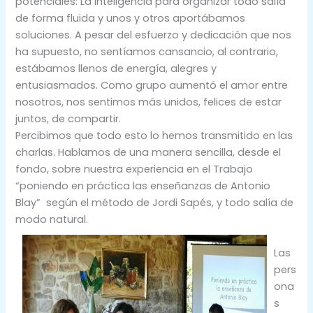
potenciales: La inteligencia para organizar todo salía
de forma fluida y unos y otros aportábamos
soluciones. A pesar del esfuerzo y dedicación que nos
ha supuesto, no sentíamos cansancio, al contrario,
estábamos llenos de energía, alegres y
entusiasmados. Como grupo aumentó el amor entre
nosotros, nos sentimos más unidos, felices de estar
juntos, de compartir.
Percibimos que todo esto lo hemos transmitido en las
charlas. Hablamos de una manera sencilla, desde el
fondo, sobre nuestra experiencia en el Trabajo
“poniendo en práctica las enseñanzas de Antonio
Blay” según el método de Jordi Sapés, y todo salía de
modo natural.
Las
pers
ona
s