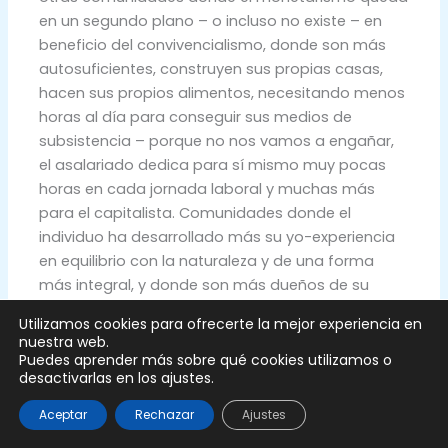
en un segundo plano – o incluso no existe – en
beneficio del convivencialismo, donde son más
autosuficientes, construyen sus propias casas,
hacen sus propios alimentos, necesitando menos
horas al día para conseguir sus medios de
subsistencia – porque no nos vamos a engañar,
el asalariado dedica para sí mismo muy pocas
horas en cada jornada laboral y muchas más
para el capitalista. Comunidades donde el
individuo ha desarrollado más su yo-experiencia
en equilibrio con la naturaleza y de una forma
más integral, y donde son más dueños de su
propia vida porque participan en el gobierno
Utilizamos cookies para ofrecerte la mejor experiencia en
asambleario de sus aldeas, gestionan
nuestra web.
comunalmente sus recursos y sus medios de
Puedes aprender más sobre qué cookies utilizamos o
desactivarlas en los ajustes.
producción, funciona el apoyo mutuo y les queda
tiempo para participar de una forma activa en su
Aceptar
Rechazar
Ajustes
arte popular, en sus actividades lúdicas, en la