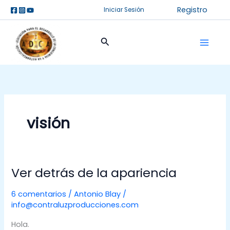
Ir
Registro
Iniciar Sesión
al
contenido
Buscar
visión
Ver detrás de la apariencia
Ver
detrás
6 comentarios
/
Antonio Blay
/
de
info@contraluzproducciones.com
la
apariencia
Hola.